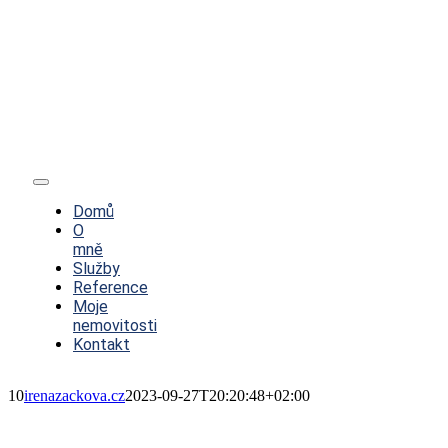
Toggle
Navigation
Domů
O
mně
Služby
Reference
Moje
nemovitosti
Kontakt
10
irenazackova.cz
2023-09-27T20:20:48+02:00