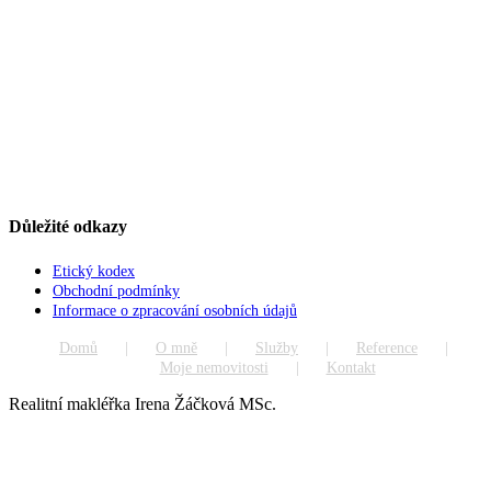
Důležité odkazy
Etický kodex
Obchodní podmínky
Informace o zpracování osobních údajů
Domů
O mně
Služby
Reference
Moje nemovitosti
Kontakt
Realitní makléřka Irena Žáčková MSc.
Go
to
Top