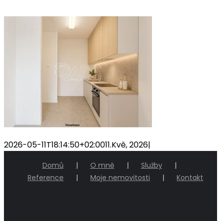
2026-05-11T18:14:50+02:00
11.Kvě, 2026
|
Domů
O mně
Služby
Reference
Moje nemovitosti
Kontakt