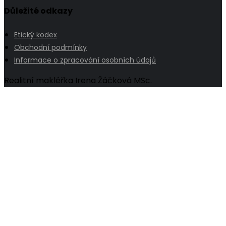
Důležité odkazy
Etický kodex
Obchodní podmínky
Informace o zpracování osobních údajů
Realitní makléřka Irena Žáčková MSc.
Go
to
Top