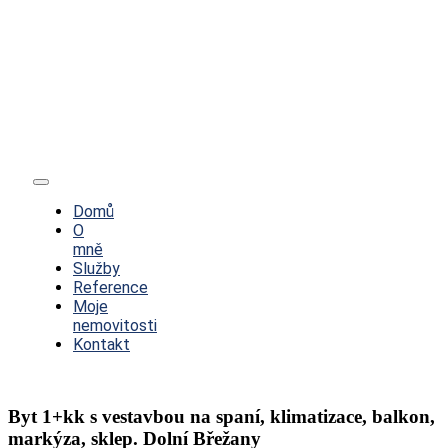
Toggle
Navigation
Domů
O
mně
Služby
Reference
Moje
nemovitosti
Kontakt
Byt 1+kk s vestavbou na spaní, klimatizace, balkon,
markýza, sklep. Dolní Břežany