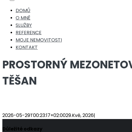
Toggle
Navigation
DOMŮ
O MNĚ
SLUŽBY
REFERENCE
MOJE NEMOVITOSTI
KONTAKT
PROSTORNÝ MEZONETOVÝ
TĚŠAN
2026-05-29T00:23:17+02:00
29.Kvě, 2026
|
Důležité odkazy