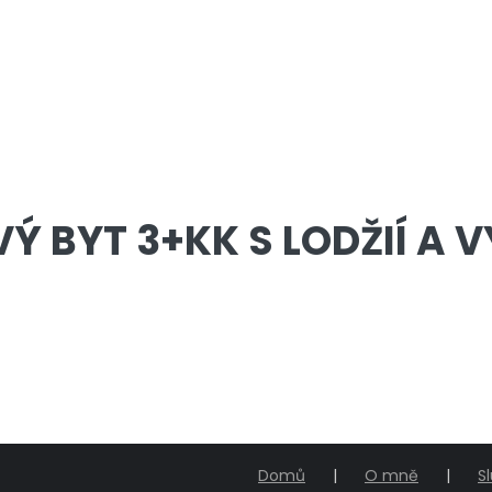
 BYT 3+KK S LODŽIÍ A V
Domů
O mně
S