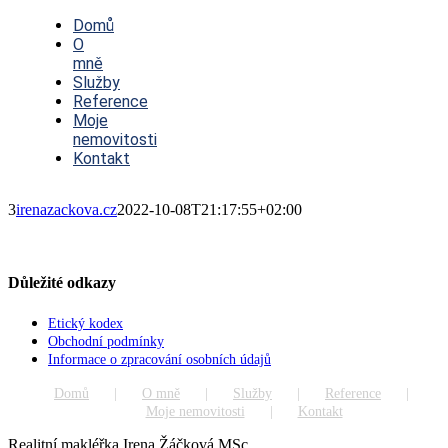
Toggle
Navigation
Domů
O
mně
Služby
Reference
Moje
nemovitosti
Kontakt
3
irenazackova.cz
2022-10-08T21:17:55+02:00
Důležité odkazy
Etický kodex
Obchodní podmínky
Informace o zpracování osobních údajů
Domů
O mně
Služby
Reference
Moje nemovitosti
Kontakt
Realitní makléřka Irena Žáčková MSc.