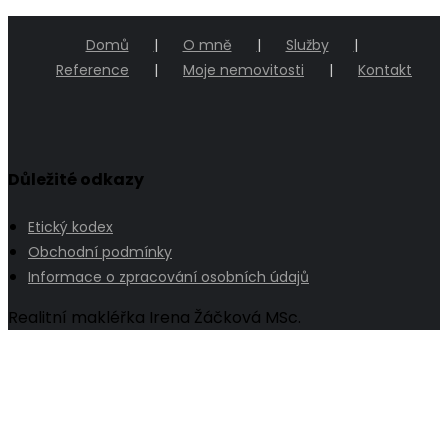
Domů
O mně
Služby
Reference
Moje nemovitosti
Kontakt
Důležité odkazy
Etický kodex
Obchodní podmínky
Informace o zpracování osobních údajů
Realitní makléřka Irena Žáčková MSc.
Go
to
Top