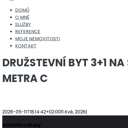
Toggle
Navigation
DOMŮ
O MNĚ
SLUŽBY
REFERENCE
MOJE NEMOVITOSTI
KONTAKT
DRUŽSTEVNÍ BYT 3+1 N
METRA C
2026-05-11T18:14:42+02:00
11.Kvě, 2026
|
Důležité odkazy