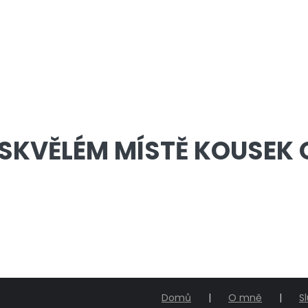
A SKVĚLÉM MÍSTĚ KOUSEK
Domů
O mně
S