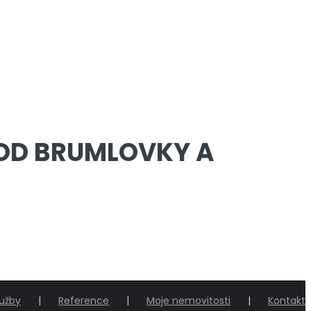
 OD BRUMLOVKY A
lužby
Reference
Moje nemovitosti
Kontakt