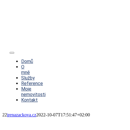
Toggle
Navigation
Domů
O
mně
Služby
Reference
Moje
nemovitosti
Kontakt
22
irenazackova.cz
2022-10-07T17:51:47+02:00