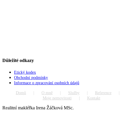
Důležité odkazy
Etický kodex
Obchodní podmínky
Informace o zpracování osobních údajů
Domů
O mně
Služby
Reference
Moje nemovitosti
Kontakt
Realitní makléřka Irena Žáčková MSc.
Go
to
Top