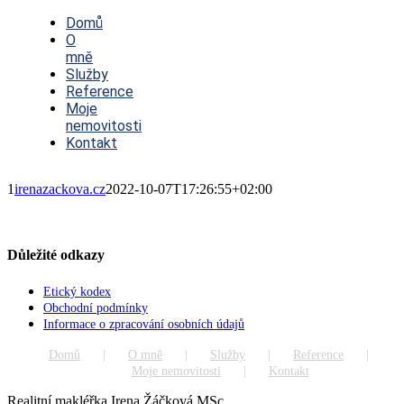
Toggle
Navigation
Domů
O
mně
Služby
Reference
Moje
nemovitosti
Kontakt
1
irenazackova.cz
2022-10-07T17:26:55+02:00
Důležité odkazy
Etický kodex
Obchodní podmínky
Informace o zpracování osobních údajů
Domů
O mně
Služby
Reference
Moje nemovitosti
Kontakt
Realitní makléřka Irena Žáčková MSc.