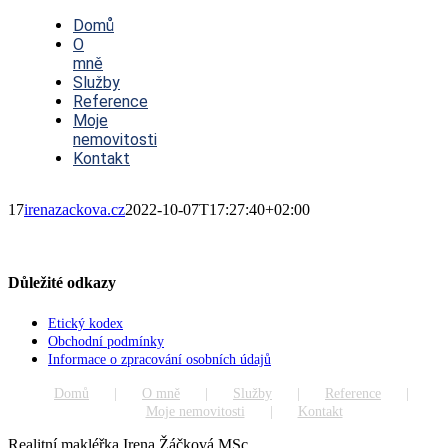
Toggle
Navigation
Domů
O
mně
Služby
Reference
Moje
nemovitosti
Kontakt
17
irenazackova.cz
2022-10-07T17:27:40+02:00
Důležité odkazy
Etický kodex
Obchodní podmínky
Informace o zpracování osobních údajů
Domů
O mně
Služby
Reference
Moje nemovitosti
Kontakt
Realitní makléřka Irena Žáčková MSc.