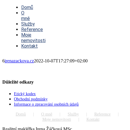
Toggle
Navigation
Domů
O
mně
Služby
Reference
Moje
nemovitosti
Kontakt
6
irenazackova.cz
2022-10-07T17:27:09+02:00
Důležité odkazy
Etický kodex
Obchodní podmínky
Informace o zpracování osobních údajů
Domů
O mně
Služby
Reference
Moje nemovitosti
Kontakt
Realitní makléřka Irena Žáčková MSc.