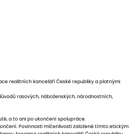
iace realitních kanceláří České republiky a platnými
z důvodů rasových, náboženských, národnostních,
té, a to ani po ukončení spolupráce.
končení. Povinnosti mlčenlivosti založené tímto etickým
anov Asociace realitních kanceláří České republiky.