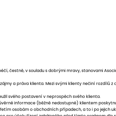
u péčí, čestně, v souladu s dobrými mravy, stanovami Asoc
ájmy a práva klienta. Mezi svými klienty nečiní rozdílů 
neužil svého postavení v neprospěch svého klienta.
t důvěrné informace (běžně nedostupné) klientem poskytnu
 třetím osobám o obchodních případech, a to i po jejich u
e pro účely řízení zahájeného před tímto orgánem dle st