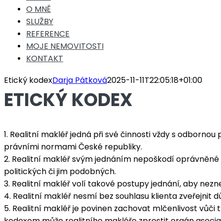
O MNĚ
SLUŽBY
REFERENCE
MOJE NEMOVITOSTI
KONTAKT
Etický kodex
Darja Pátková
2025-11-11T22:05:18+01:00
ETICKÝ KODEX
1. Realitní makléř jedná při své činnosti vždy s odborno
právními normami České republiky.
2. Realitní makléř svým jednáním nepoškodí oprávněné z
politických či jim podobných.
3. Realitní makléř volí takové postupy jednání, aby nez
4. Realitní makléř nesmí bez souhlasu klienta zveřejni
5. Realitní makléř je povinen zachovat mlčenlivost vůči
kodexem může realitního makléře zprostit orgán asociac