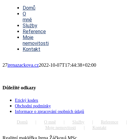
Toggle
Navigation
Domů
O
mně
Služby
Reference
Moje
nemovitosti
Kontakt
27
irenazackova.cz
2022-10-07T17:44:38+02:00
Důležité odkazy
Etický kodex
Obchodní podmínky
Informace o zpracování osobních údajů
Domů
O mně
Služby
Reference
Moje nemovitosti
Kontakt
Realitní makléřka Irena Žáčková MSc.