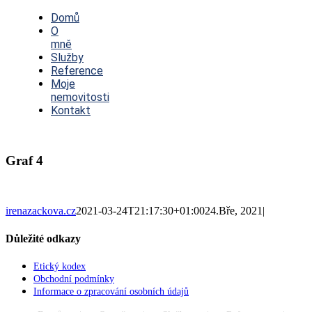
Toggle
Navigation
Domů
O
mně
Služby
Reference
Moje
nemovitosti
Kontakt
Graf 4
irenazackova.cz
2021-03-24T21:17:30+01:00
24.Bře, 2021
|
Důležité odkazy
Etický kodex
Obchodní podmínky
Informace o zpracování osobních údajů