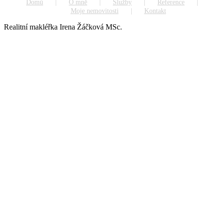
Domů
O mně
Služby
Reference
Moje nemovitosti
Kontakt
Realitní makléřka Irena Žáčková MSc.
Go
to
Top