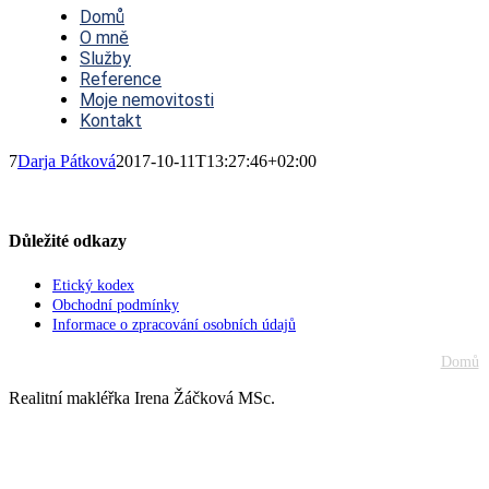
Navigation
Domů
O mně
Služby
Reference
Moje nemovitosti
Kontakt
7
Darja Pátková
2017-10-11T13:27:46+02:00
Důležité odkazy
Etický kodex
Obchodní podmínky
Informace o zpracování osobních údajů
Domů
Realitní makléřka Irena Žáčková MSc.
Go
to
Top