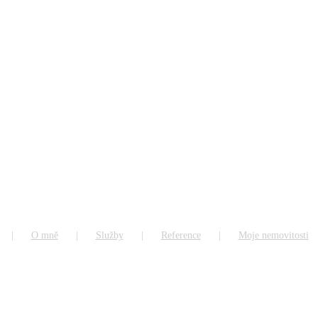
O mně
Služby
Reference
Moje nemovitosti