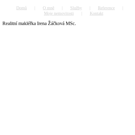
Domů
O mně
Služby
Reference
Moje nemovitosti
Kontakt
Realitní makléřka Irena Žáčková MSc.
Go
to
Top