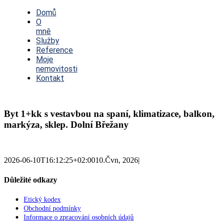
Toggle
Navigation
Domů
O
mně
Služby
Reference
Moje
nemovitosti
Kontakt
Byt 1+kk s vestavbou na spaní, klimatizace, balkon,
markýza, sklep. Dolní Břežany
2026-06-10T16:12:25+02:00
10.Čvn, 2026
|
Důležité odkazy
Etický kodex
Obchodní podmínky
Informace o zpracování osobních údajů