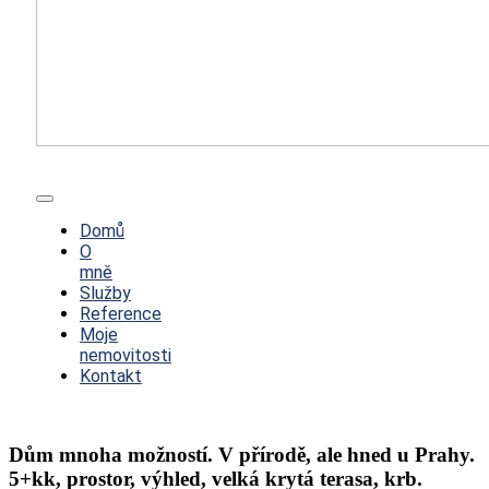
Toggle
Navigation
Domů
O
mně
Služby
Reference
Moje
nemovitosti
Kontakt
Dům mnoha možností. V přírodě, ale hned u Prahy.
5+kk, prostor, výhled, velká krytá terasa, krb.