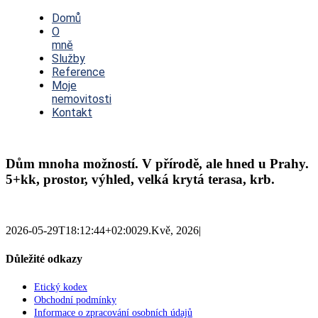
Toggle
Navigation
Domů
O
mně
Služby
Reference
Moje
nemovitosti
Kontakt
Dům mnoha možností. V přírodě, ale hned u Prahy.
5+kk, prostor, výhled, velká krytá terasa, krb.
2026-05-29T18:12:44+02:00
29.Kvě, 2026
|
Důležité odkazy
Etický kodex
Obchodní podmínky
Informace o zpracování osobních údajů