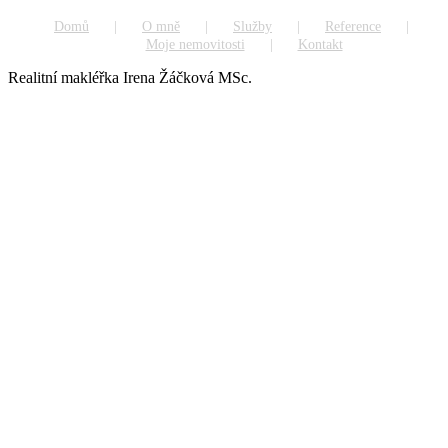
Domů
O mně
Služby
Reference
Moje nemovitosti
Kontakt
Realitní makléřka Irena Žáčková MSc.
Go
to
Top