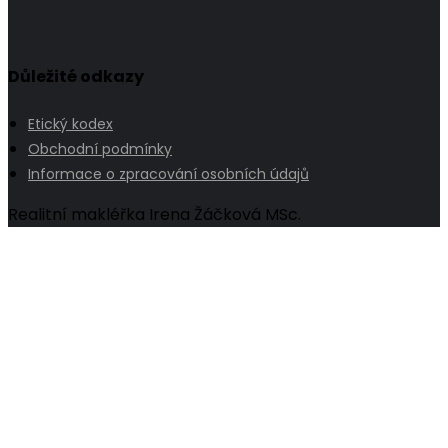
Důležité odkazy
Etický kodex
Obchodní podmínky
Informace o zpracování osobních údajů
Realitní makléřka Irena Žáčková MSc.
Go
to
Top