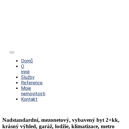
Toggle
Navigation
Domů
O
mně
Služby
Reference
Moje
nemovitosti
Kontakt
Nadstandardní, mezonetový, vybavený byt 2+kk,
krásný výhled, garáž, lodžie, klimatizace, metro