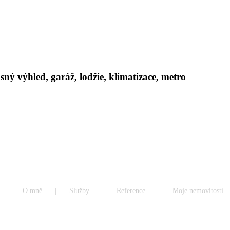
ý výhled, garáž, lodžie, klimatizace, metro
O mně
Služby
Reference
Moje nemovitosti