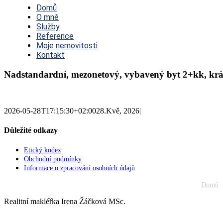
Navigation
Domů
O mně
Služby
Reference
Moje nemovitosti
Kontakt
Nadstandardní, mezonetový, vybavený byt 2+kk, krásn
2026-05-28T17:15:30+02:00
28.Kvě, 2026
|
Důležité odkazy
Etický kodex
Obchodní podmínky
Informace o zpracování osobních údajů
Domů
Realitní makléřka Irena Žáčková MSc.
Go
to