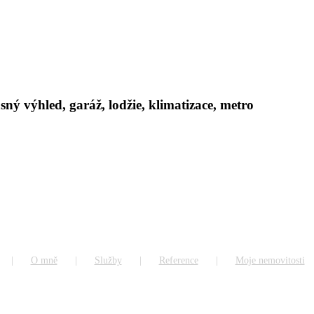
ý výhled, garáž, lodžie, klimatizace, metro
O mně
Služby
Reference
Moje nemovitosti