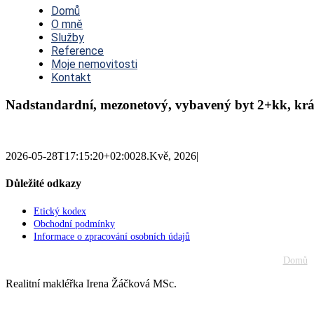
Navigation
Domů
O mně
Služby
Reference
Moje nemovitosti
Kontakt
Nadstandardní, mezonetový, vybavený byt 2+kk, krásn
2026-05-28T17:15:20+02:00
28.Kvě, 2026
|
Důležité odkazy
Etický kodex
Obchodní podmínky
Informace o zpracování osobních údajů
Domů
Realitní makléřka Irena Žáčková MSc.
Go
to