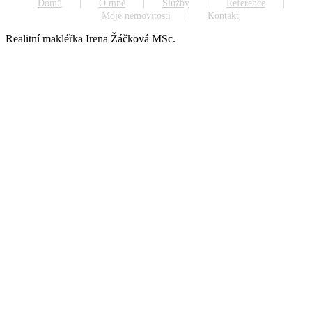
Domů
O mně
Služby
Reference
Moje nemovitosti
Kontakt
Realitní makléřka Irena Žáčková MSc.
Go
to
Top