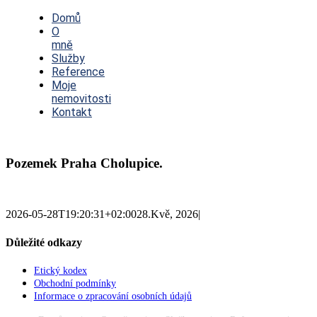
Toggle
Navigation
Domů
O
mně
Služby
Reference
Moje
nemovitosti
Kontakt
Pozemek Praha Cholupice.
2026-05-28T19:20:31+02:00
28.Kvě, 2026
|
Důležité odkazy
Etický kodex
Obchodní podmínky
Informace o zpracování osobních údajů