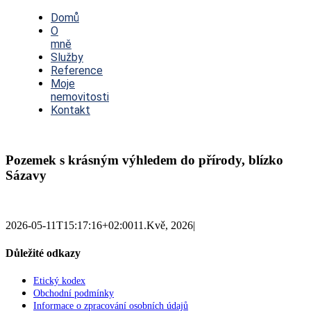
Toggle
Navigation
Domů
O
mně
Služby
Reference
Moje
nemovitosti
Kontakt
Pozemek s krásným výhledem do přírody, blízko
Sázavy
2026-05-11T15:17:16+02:00
11.Kvě, 2026
|
Důležité odkazy
Etický kodex
Obchodní podmínky
Informace o zpracování osobních údajů