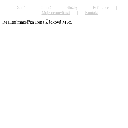
Domů
O mně
Služby
Reference
Moje nemovitosti
Kontakt
Realitní makléřka Irena Žáčková MSc.
Go
to
Top