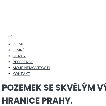
Toggle
Navigation
DOMŮ
O MNĚ
SLUŽBY
REFERENCE
MOJE NEMOVITOSTI
KONTAKT
POZEMEK SE SKVĚLÝM VÝ
HRANICE PRAHY.