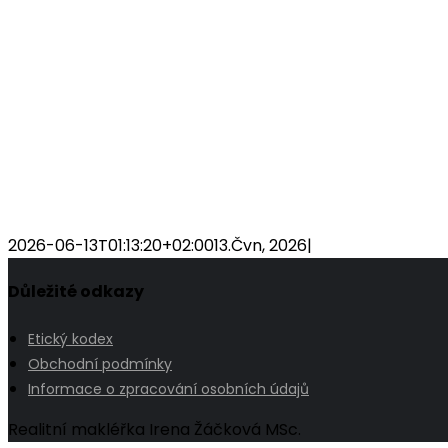
2026-06-13T01:13:20+02:00
13.Čvn, 2026
|
Důležité odkazy
Etický kodex
Obchodní podmínky
Informace o zpracování osobních údajů
Realitní makléřka Irena Žáčková MSc.