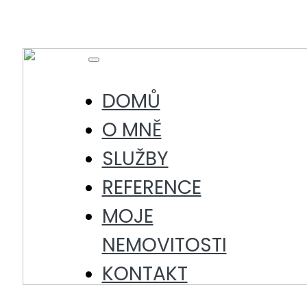
Skip
to
content
Toggle
Navigation
DOMŮ
O MNĚ
SLUŽBY
REFERENCE
MOJE
NEMOVITOSTI
KONTAKT