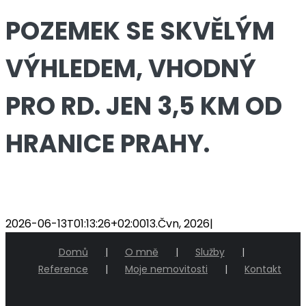
POZEMEK SE SKVĚLÝM
VÝHLEDEM, VHODNÝ
PRO RD. JEN 3,5 KM OD
HRANICE PRAHY.
2026-06-13T01:13:26+02:00
13.Čvn, 2026
|
Domů
O mně
Služby
Reference
Moje nemovitosti
Kontakt