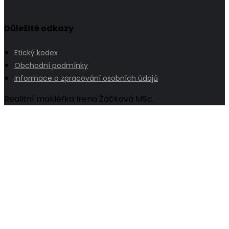
Důležité odkazy
Etický kodex
Obchodní podmínky
Informace o zpracování osobních údajů
Realitní makléřka Irena Žáčková MSc.
Go
to
Top