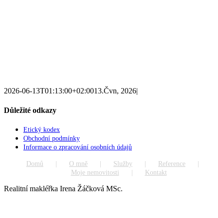
2026-06-13T01:13:00+02:00
13.Čvn, 2026
|
Důležité odkazy
Etický kodex
Obchodní podmínky
Informace o zpracování osobních údajů
Domů
O mně
Služby
Reference
Moje nemovitosti
Kontakt
Realitní makléřka Irena Žáčková MSc.
Go
to
Top