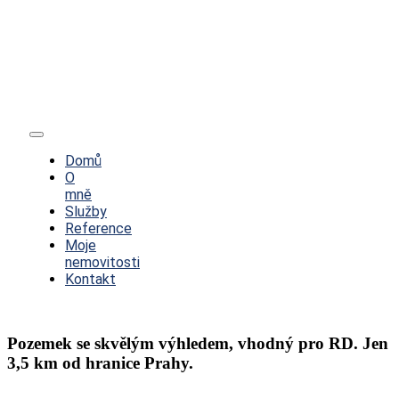
Toggle
Navigation
Domů
O
mně
Služby
Reference
Moje
nemovitosti
Kontakt
Pozemek se skvělým výhledem, vhodný pro RD. Jen
3,5 km od hranice Prahy.