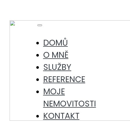
Skip
to
content
Toggle
Navigation
DOMŮ
O MNĚ
SLUŽBY
REFERENCE
MOJE
NEMOVITOSTI
KONTAKT