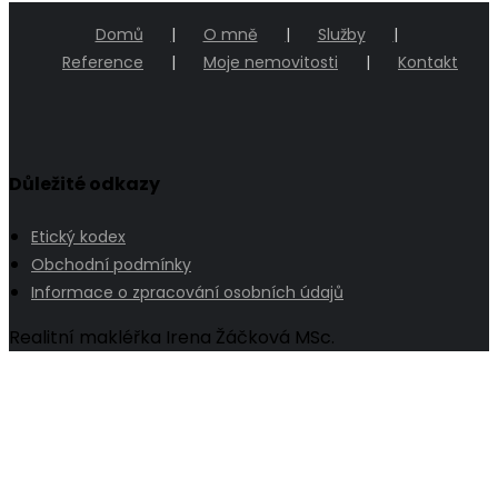
Domů
O mně
Služby
Reference
Moje nemovitosti
Kontakt
Důležité odkazy
Etický kodex
Obchodní podmínky
Informace o zpracování osobních údajů
Realitní makléřka Irena Žáčková MSc.
Go
to
Top