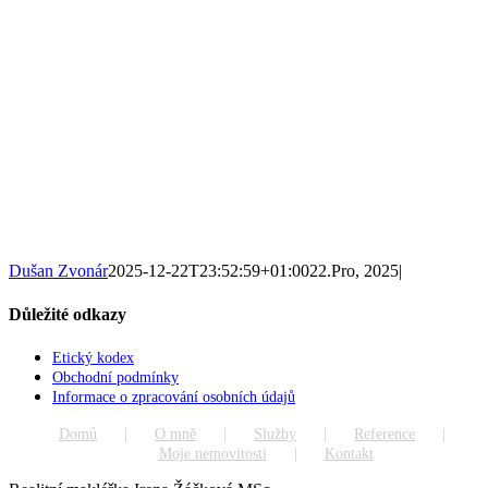
Dušan Zvonár
2025-12-22T23:52:59+01:00
22.Pro, 2025
|
Důležité odkazy
Etický kodex
Obchodní podmínky
Informace o zpracování osobních údajů
Domů
O mně
Služby
Reference
Moje nemovitosti
Kontakt