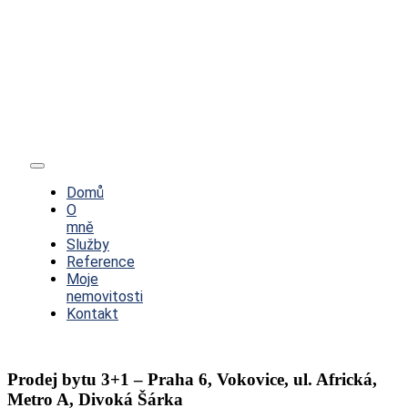
Toggle
Navigation
Domů
O
mně
Služby
Reference
Moje
nemovitosti
Kontakt
Prodej bytu 3+1 – Praha 6, Vokovice, ul. Africká,
Metro A, Divoká Šárka