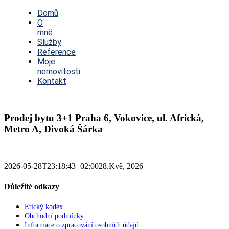
Toggle
Navigation
Domů
O
mně
Služby
Reference
Moje
nemovitosti
Kontakt
Prodej bytu 3+1 Praha 6, Vokovice, ul. Africká,
Metro A, Divoká Šárka
2026-05-28T23:18:43+02:00
28.Kvě, 2026
|
Důležité odkazy
Etický kodex
Obchodní podmínky
Informace o zpracování osobních údajů