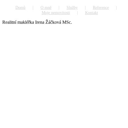
Domů
O mně
Služby
Reference
Moje nemovitosti
Kontakt
Realitní makléřka Irena Žáčková MSc.
Go
to
Top