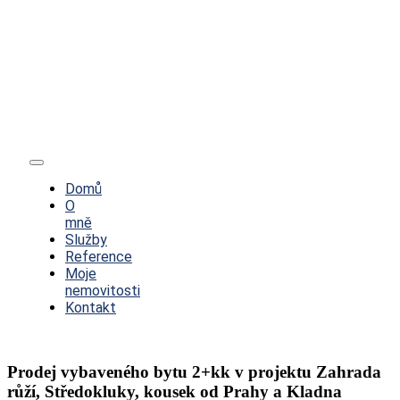
Toggle
Navigation
Domů
O
mně
Služby
Reference
Moje
nemovitosti
Kontakt
Prodej vybaveného bytu 2+kk v projektu Zahrada
růží, Středokluky, kousek od Prahy a Kladna