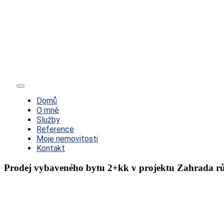
Toggle
Navigation
Domů
O mně
Služby
Reference
Moje nemovitosti
Kontakt
Prodej vybaveného bytu 2+kk v projektu Zahrada rů