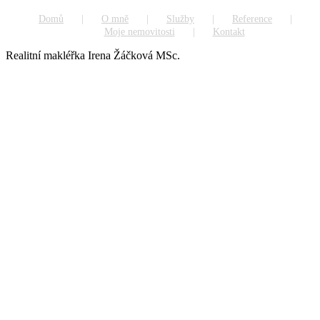
Domů
O mně
Služby
Reference
Moje nemovitosti
Kontakt
Realitní makléřka Irena Žáčková MSc.
Go
to
Top