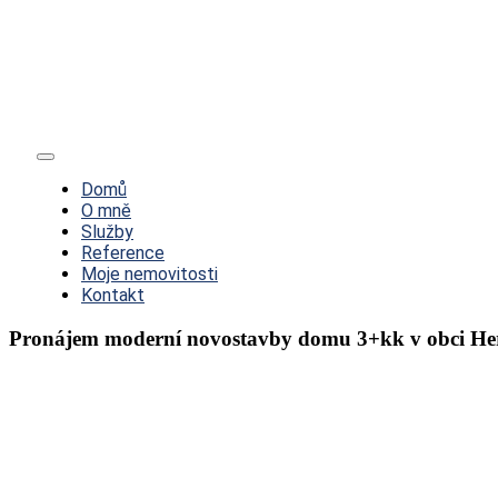
Toggle
Navigation
Domů
O mně
Služby
Reference
Moje nemovitosti
Kontakt
Pronájem moderní novostavby domu 3+kk v obci He