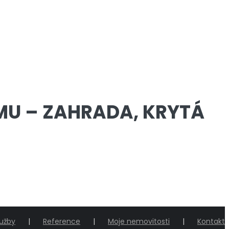
MU – ZAHRADA, KRYTÁ
lužby
Reference
Moje nemovitosti
Kontakt