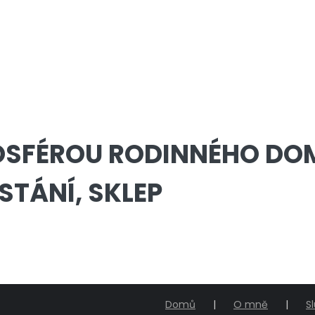
OSFÉROU RODINNÉHO DO
STÁNÍ, SKLEP
Domů
O mně
S