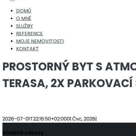
Toggle
Navigation
DOMŮ
O MNĚ
SLUŽBY
REFERENCE
MOJE NEMOVITOSTI
KONTAKT
PROSTORNÝ BYT S ATM
TERASA, 2X PARKOVACÍ 
2026-07-01T22:16:50+02:00
01.Čvc, 2026
|
Důležité odkazy