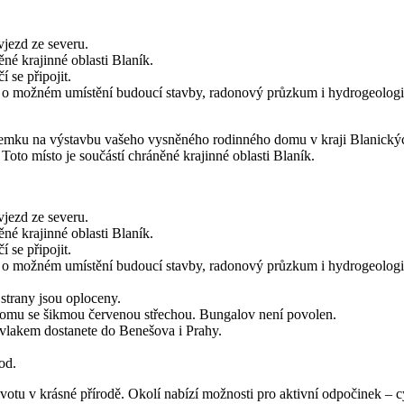
vjezd ze severu.
né krajinné oblasti Blaník.
 se připojit.
ČR o možném umístění budoucí stavby, radonový průzkum i hydrogeolog
 pozemku na výstavbu vašeho vysněného rodinného domu v kraji Blanický
to místo je součástí chráněné krajinné oblasti Blaník.
vjezd ze severu.
né krajinné oblasti Blaník.
 se připojit.
ČR o možném umístění budoucí stavby, radonový průzkum i hydrogeolog
strany jsou oploceny.
domu se šikmou červenou střechou. Bungalov není povolen.
 vlakem dostanete do Benešova i Prahy.
od.
ivotu v krásné přírodě. Okolí nabízí možnosti pro aktivní odpočinek – cyk