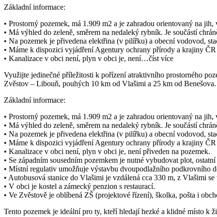
Základní informace:
• Prostorný pozemek, má 1.909 m2 a je zahradou orientovaný na jih, 
• Má výhled do zeleně, směrem na nedaleký rybník. Je součástí chráně
• Na pozemek je přivedena elektřina (v pilířku) a obecní vodovod, stačí
• Máme k dispozici vyjádření Agentury ochrany přírody a krajiny 
• Kanalizace v obci není, plyn v obci je, není…
číst více
Využijte jedinečné příležitosti k pořízení atraktivního prostorného
Zvěstov – Libouň, pouhých 10 km od Vlašimi a 25 km od Benešova. To
Základní informace:
• Prostorný pozemek, má 1.909 m2 a je zahradou orientovaný na jih, 
• Má výhled do zeleně, směrem na nedaleký rybník. Je součástí chráně
• Na pozemek je přivedena elektřina (v pilířku) a obecní vodovod, stačí
• Máme k dispozici vyjádření Agentury ochrany přírody a krajiny 
• Kanalizace v obci není, plyn v obci je, není přiveden na pozemek.
• Se západním sousedním pozemkem je nutné vybudovat plot, ostatní 
• Místní regulativ umožňuje výstavbu dvoupodlažního podkrovního 
• Autobusová stanice do Vlašimi je vzdálená cca 330 m, z Vlašimi se
• V obci je kostel a zámecký penzion s restaurací.
• Ve Zvěstově je oblíbená ZŠ (projektové řízení), školka, pošta i obch
Tento pozemek je ideální pro ty, kteří hledají hezké a klidné místo k ž