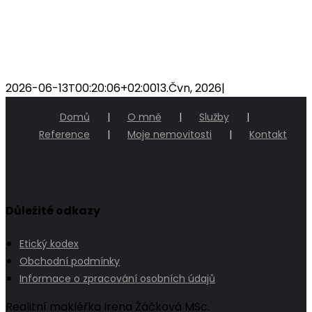
2026-06-13T00:20:06+02:00
13.Čvn, 2026
|
Domů
O mně
Služby
Reference
Moje nemovitosti
Kontakt
Důležité odkazy
Etický kodex
Obchodní podmínky
Informace o zpracování osobních údajů
Realitní makléřka Irena Žáčková MSc.