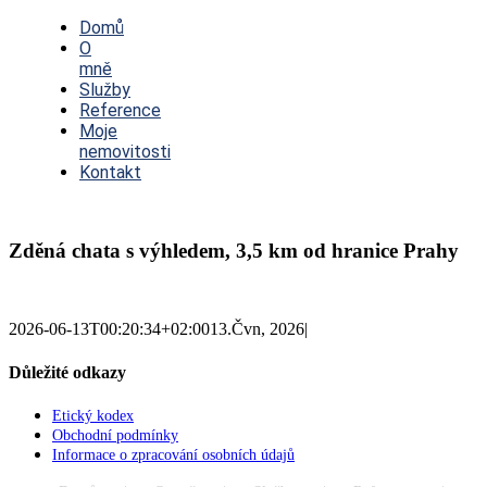
Toggle
Navigation
Domů
O
mně
Služby
Reference
Moje
nemovitosti
Kontakt
Zděná chata s výhledem, 3,5 km od hranice Prahy
2026-06-13T00:20:34+02:00
13.Čvn, 2026
|
Důležité odkazy
Etický kodex
Obchodní podmínky
Informace o zpracování osobních údajů