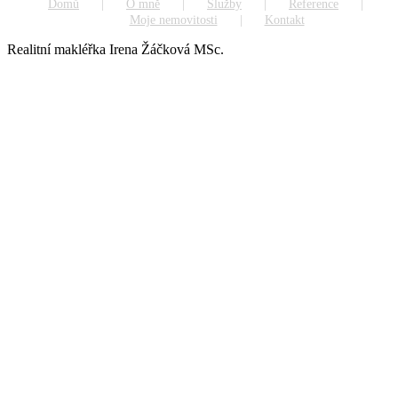
Domů
O mně
Služby
Reference
Moje nemovitosti
Kontakt
Realitní makléřka Irena Žáčková MSc.
Go
to
Top