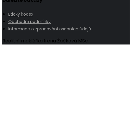
Důležité odkazy
Etický kodex
Obchodní podmínky
Informace o zpracování osobních údajů
Realitní makléřka Irena Žáčková MSc.
Go
to
Top