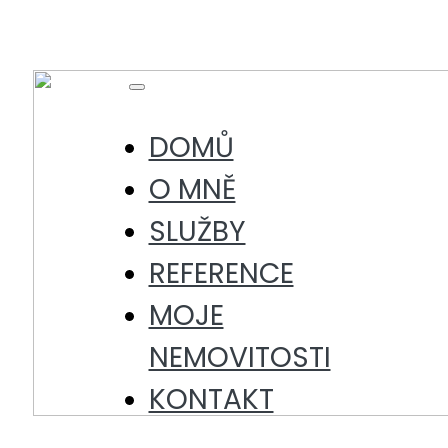
Skip
to
content
Toggle
Navigation
DOMŮ
O MNĚ
SLUŽBY
REFERENCE
MOJE
NEMOVITOSTI
KONTAKT