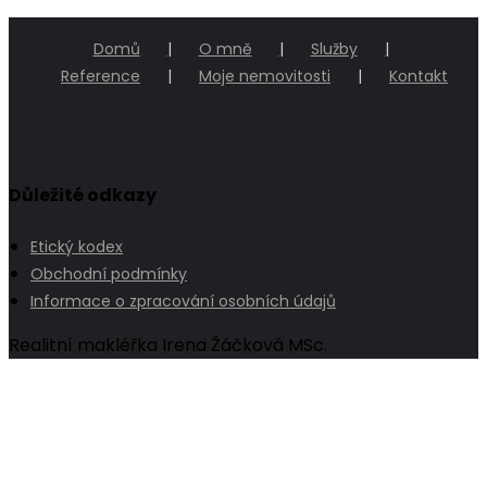
Domů
O mně
Služby
Reference
Moje nemovitosti
Kontakt
Důležité odkazy
Etický kodex
Obchodní podmínky
Informace o zpracování osobních údajů
Realitní makléřka Irena Žáčková MSc.
Go
to
Top