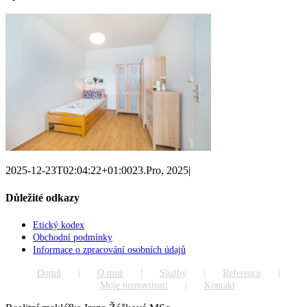
2025-12-23T02:04:22+01:00
23.Pro, 2025
|
Důležité odkazy
Etický kodex
Obchodní podmínky
Informace o zpracování osobních údajů
Domů
O mně
Služby
Reference
Moje nemovitosti
Kontakt