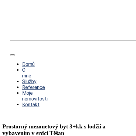
Toggle
Navigation
Domů
O
mně
Služby
Reference
Moje
nemovitosti
Kontakt
Prostorný mezonetový byt 3+kk s lodžií a
vybavením v srdci Těšan