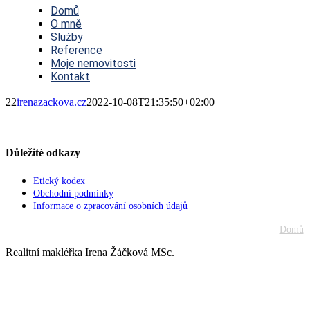
Navigation
Domů
O mně
Služby
Reference
Moje nemovitosti
Kontakt
22
irenazackova.cz
2022-10-08T21:35:50+02:00
Důležité odkazy
Etický kodex
Obchodní podmínky
Informace o zpracování osobních údajů
Domů
Realitní makléřka Irena Žáčková MSc.
Go
to
Top