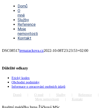
Toggle
Navigation
Domů
O
mně
Služby
Reference
Moje
nemovitosti
Kontakt
DSC08517
irenazackova.cz
2022-10-08T23:23:53+02:00
Důležité odkazy
Etický kodex
Obchodní podmínky
Informace o zpracování osobních údajů
Domů
O mně
Služby
Reference
Moje nemovitosti
Kontakt
Realitní makléřka Irena Žáčková MSc.