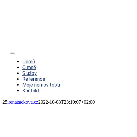
Toggle
Navigation
Domů
O mně
Služby
Reference
Moje nemovitosti
Kontakt
25
irenazackova.cz
2022-10-08T23:10:07+02:00