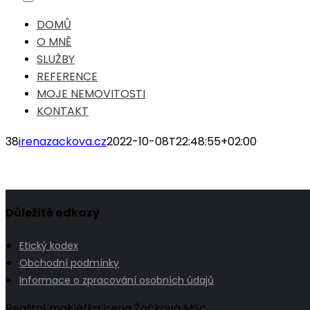
Toggle
Navigation
DOMŮ
O MNĚ
SLUŽBY
REFERENCE
MOJE NEMOVITOSTI
KONTAKT
38
irenazackova.cz
2022-10-08T22:48:55+02:00
Důležité odkazy
Etický kodex
Obchodní podmínky
Informace o zpracování osobních údajů
Realitní makléřka Irena Žáčková MSc.