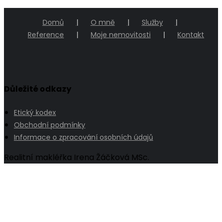
Domů
O mně
Služby
Reference
Moje nemovitosti
Kontakt
Důležité odkazy
Etický kodex
Obchodní podmínky
Informace o zpracování osobních údajů
Realitní makléřka Irena Žáčková MSc.
Go
to
Top