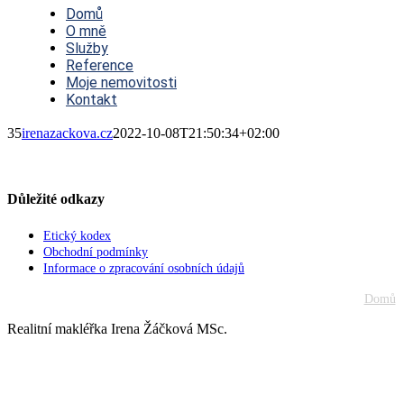
Navigation
Domů
O mně
Služby
Reference
Moje nemovitosti
Kontakt
35
irenazackova.cz
2022-10-08T21:50:34+02:00
Důležité odkazy
Etický kodex
Obchodní podmínky
Informace o zpracování osobních údajů
Domů
Realitní makléřka Irena Žáčková MSc.
Go
to
Top