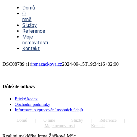
Toggle
Navigation
Domů
O
mně
Služby
Reference
Moje
nemovitosti
Kontakt
DSC08789 (1)
irenazackova.cz
2024-09-15T19:34:16+02:00
Důležité odkazy
Etický kodex
Obchodní podmínky
Informace o zpracování osobních údajů
Domů
O mně
Služby
Reference
Moje nemovitosti
Kontakt
Realitní makléřka Irena Žáčková MSc.