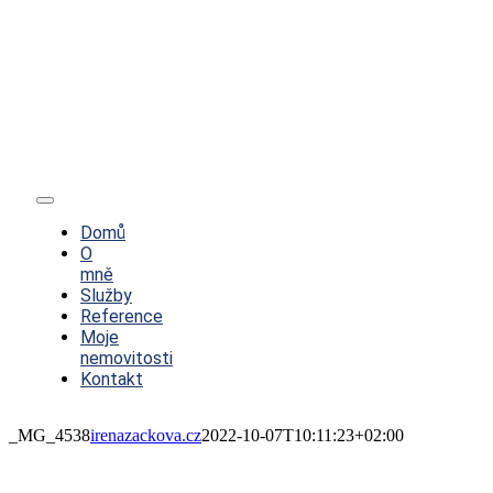
Toggle
Navigation
Domů
O
mně
Služby
Reference
Moje
nemovitosti
Kontakt
_MG_4538
irenazackova.cz
2022-10-07T10:11:23+02:00