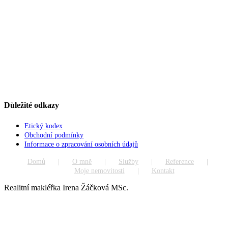
Důležité odkazy
Etický kodex
Obchodní podmínky
Informace o zpracování osobních údajů
Domů
O mně
Služby
Reference
Moje nemovitosti
Kontakt
Realitní makléřka Irena Žáčková MSc.
Go
to
Top