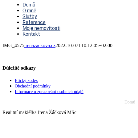
Navigation
Domů
O mně
Služby
Reference
Moje nemovitosti
Kontakt
IMG_4575
irenazackova.cz
2022-10-07T10:12:05+02:00
Důležité odkazy
Etický kodex
Obchodní podmínky
Informace o zpracování osobních údajů
Domů
Realitní makléřka Irena Žáčková MSc.
Go
to
Top